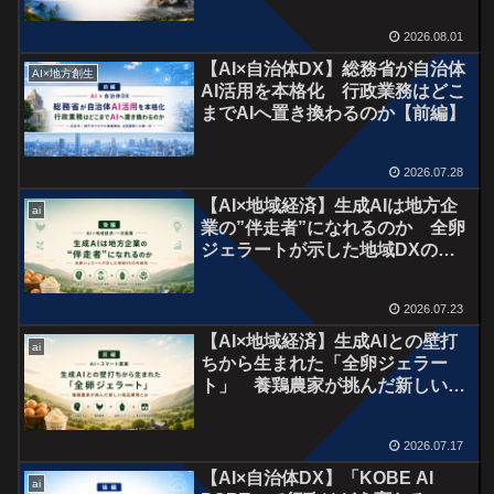
2026.08.01
【AI×自治体DX】総務省が自治体
AI×地方創生
AI活用を本格化 行政業務はどこ
までAIへ置き換わるのか【前編】
2026.07.28
【AI×地域経済】生成AIは地方企
ai
業の”伴走者”になれるのか 全卵
ジェラートが示した地域DXの可
能性【後編】
2026.07.23
【AI×地域経済】生成AIとの壁打
ai
ちから生まれた「全卵ジェラー
ト」 養鶏農家が挑んだ新しい商
品開発とは【前編】
2026.07.17
【AI×自治体DX】「KOBE AI
ai