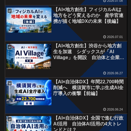
2026.07.08
【AI×地方創生】フィジカルAIは
ai
地方をどう変えるのか 産学官連
携が描く地域DXの未来【後編】
2026.07.01
【AI×地方創生】渋谷から地方創
ai
生を加速 シダックスが「AI
Village」を開設 自治体と企業を
つなぐ新たな共創拠点とは【前
編】
2026.06.27
【AI×自治体DX】年間22,700時間
ai
削減へ 横須賀市に学ぶ生成AI全
庁導入の衝撃【前編】
2026.06.24
【AI×自治体DX】全国で進む行政
ai
AI活用 自治体AI活用の4大トレ
ンドとは？