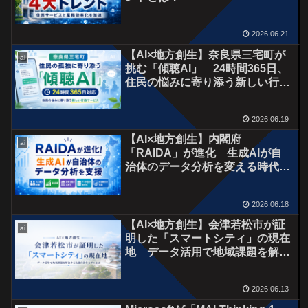
2026.06.21
【AI×地方創生】奈良県三宅町が
ai
挑む「傾聴AI」 24時間365日、
住民の悩みに寄り添う新しい行政
サービスとは
2026.06.19
【AI×地方創生】内閣府
ai
「RAIDA」が進化 生成AIが自
治体のデータ分析を変える時代
へ
2026.06.18
【AI×地方創生】会津若松市が証
ai
明した「スマートシティ」の現在
地 データ活用で地域課題を解決
する先進自治体モデルとは
2026.06.13