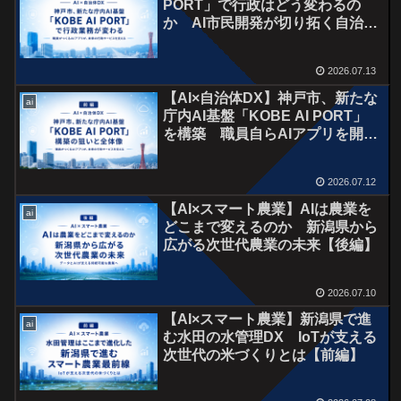
PORT」で行政はどう変わるの
か AI市民開発が切り拓く自治体
DXの未来【後編】
2026.07.13
【AI×自治体DX】神戸市、新たな
ai
庁内AI基盤「KOBE AI PORT」
を構築 職員自らAIアプリを開発
する時代へ【前編】
2026.07.12
【AI×スマート農業】AIは農業を
ai
どこまで変えるのか 新潟県から
広がる次世代農業の未来【後編】
2026.07.10
【AI×スマート農業】新潟県で進
ai
む水田の水管理DX IoTが支える
次世代の米づくりとは【前編】