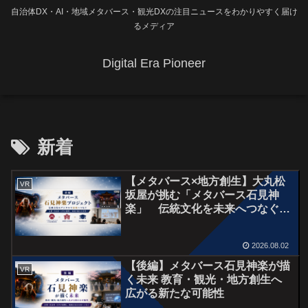
自治体DX・AI・地域メタバース・観光DXの注目ニュースをわかりやすく届け
るメディア
Digital Era Pioneer
新着
【メタバース×地方創生】大丸松
VR
坂屋が挑む「メタバース石見神
楽」 伝統文化を未来へつなぐ新
たな地域PR【前編】
2026.08.02
【後編】メタバース石見神楽が描
VR
く未来 教育・観光・地方創生へ
広がる新たな可能性