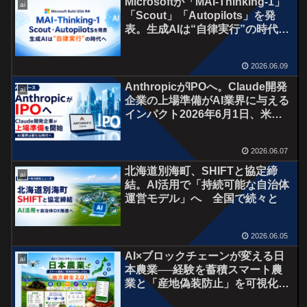
Microsoftが「MAI-Thinking-1」
ai
「Scout」「Autopilots」を発
表。生成AIは“自律実行”の時代
へ オフィス３６５との親和性は
◎
2026.06.09
AnthropicがIPOへ。Claude開発
ai
企業の上場準備がAI業界に与える
インパクト2026年6月1日、米証
券取引委員会（SEC）へIPOのた
めの登録書類を非公開で提出。AI
2026.06.07
関連の巨大資本が続々と
北海道別海町、SHIFTと協定締
ai
結。AI活用で「持続可能な自治体
運営モデル」へ 全国で続々と
2026.06.05
AI×ブロックチェーンが変える日
ai
本農業──経験を蓄積スマート農
業と「産地偽装防止」を可視化が
生む地方創生2.0