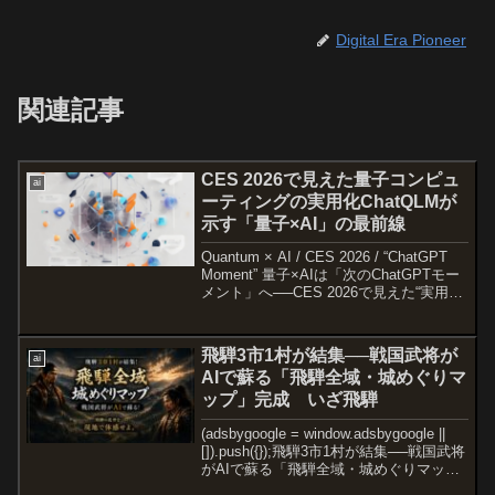
Digital Era Pioneer
関連記事
CES 2026で見えた量子コンピュ
ai
ーティングの実用化ChatQLMが
示す「量子×AI」の最前線
Quantum × AI / CES 2026 / “ChatGPT
Moment” 量子×AIは「次のChatGPTモー
メント」へ──CES 2026で見えた“実用フ
ェーズ”の最先端 日本語（約3000字）＋
English｜量子コンピュ...
飛騨3市1村が結集──戦国武将が
ai
AIで蘇る「飛騨全域・城めぐりマ
ップ」完成 いざ飛騨
(adsbygoogle = window.adsbygoogle ||
[]).push({});飛騨3市1村が結集──戦国武将
がAIで蘇る「飛騨全域・城めぐりマッ
プ」完成岐阜県飛騨市は、高山市・下呂