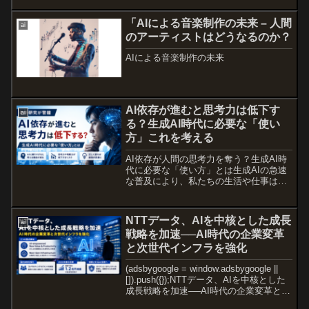
市・白川村の協力のもと、飛騨地域全域
の...
「AIによる音楽制作の未来 – 人間
ai
のアーティストはどうなるのか？
AIによる音楽制作の未来
AI依存が進むと思考力は低下す
ai
る？生成AI時代に必要な「使い
方」これを考える
AI依存が人間の思考力を奪う？生成AI時
代に必要な「使い方」とは生成AIの急速
な普及により、私たちの生活や仕事は大
きく変化している。一方で、「AIに頼り
すぎることで人間の能力が低下するので
はないか」という懸念も指摘されてい
NTTデータ、AIを中核とした成長
ai
る。実際に、AIの...
戦略を加速──AI時代の企業変革
と次世代インフラを強化
(adsbygoogle = window.adsbygoogle ||
[]).push({});NTTデータ、AIを中核とした
成長戦略を加速──AI時代の企業変革と次
世代インフラを強化NTTデータグループ