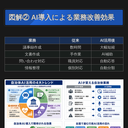
図解② AI導入による業務改善効果
業務
従来
AI活用後
議事録作成
数時間
大幅短縮
文書作成
手作業
AI補助
問い合わせ対応
職員対応
自動応答
情報整理
個別対応
自動分類