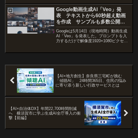
は、「AIを中核とした成長戦略」...
Google動画生成AI「Veo」発
ai
表 テキストから60秒超え動画
を作成 サンプルも多数公開
Google I/O 2024
Googleは5月14日（現地時間）動画生成
AI「Veo」を発表した。プロンプトを入
力するだけで解像度1920×1080ピクセル
で、60秒超えの動画を作成できるという
インパクト、動画の種類は、フォトリア
リズムやシュールレアリスム、アニメー
シ...
【AI×地方創生】奈良県三宅町が挑む
「傾聴AI」 24時間365日、住民の悩み
に寄り添う新しい行政サービスとは
【AI×自治体DX】年間22,700時間削減
へ 横須賀市に学ぶ生成AI全庁導入の衝
撃【前編】