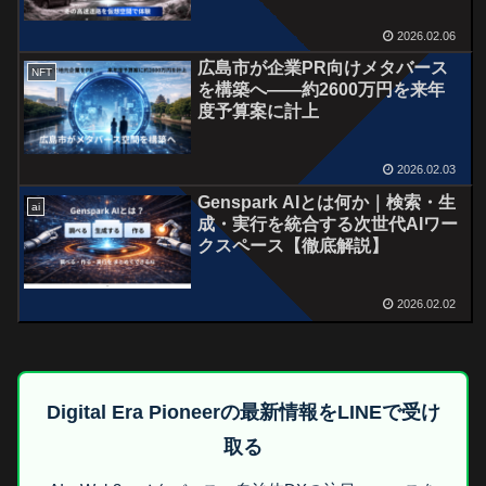
2026.02.06
広島市が企業PR向けメタバース
NFT
を構築へ――約2600万円を来年
度予算案に計上
2026.02.03
Genspark AIとは何か｜検索・生
ai
成・実行を統合する次世代AIワー
クスペース【徹底解説】
2026.02.02
Digital Era Pioneerの最新情報をLINEで受け
取る