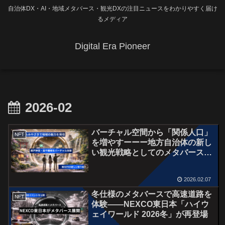
自治体DX・AI・地域メタバース・観光DXの注目ニュースをわかりやすく届け
るメディア
Digital Era Pioneer
2026-02
バーチャル空間から「関係人口」
NFT
を増やすーーー地方自治体の新し
い観光戦略としてのメタバース活
用（バーチャルみやざき事例）
2026.02.07
冬仕様のメタバースで高速道路を
NFT
体験――NEXCO東日本「ハイウ
ェイワールド 2026冬」が再登場