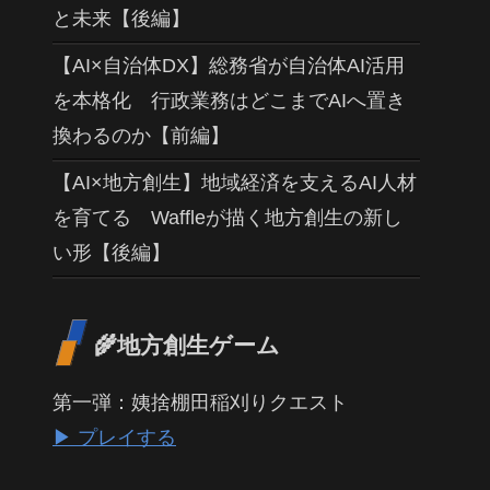
と未来【後編】
【AI×自治体DX】総務省が自治体AI活用
を本格化 行政業務はどこまでAIへ置き
換わるのか【前編】
【AI×地方創生】地域経済を支えるAI人材
を育てる Waffleが描く地方創生の新し
い形【後編】
🌾地方創生ゲーム
第一弾：姨捨棚田稲刈りクエスト
▶ プレイする