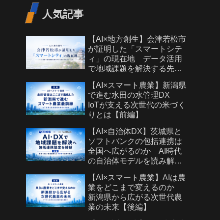
人気記事
【AI×地方創生】会津若松市
が証明した「スマートシテ
ィ」の現在地 データ活用
で地域課題を解決する先進
自治体モデルとは
【AI×スマート農業】新潟県
で進む水田の水管理DX
IoTが支える次世代の米づく
りとは【前編】
【AI×自治体DX】茨城県と
ソフトバンクの包括連携は
全国へ広がるのか AI時代
の自治体モデルを読み解く
【後編】
【AI×スマート農業】AIは農
業をどこまで変えるのか
新潟県から広がる次世代農
業の未来【後編】