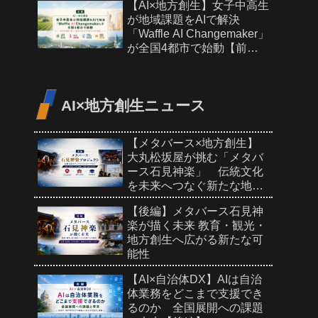
【AI×地方創生】女子中高生
が地域課題をAIで解決
「Waffle AI Changemaker」
が全国4都市で始動【前
編】
AI×地方創生ニュース
【メタバース×地方創生】
大丸松坂屋が挑む「メタバ
ース石見神楽」 伝統文化
を未来へつなぐ新たな地域
PR【前編】
【後編】メタバース石見神
楽が描く未来 教育・観光・
地方創生へ広がる新たな可
能性
【AI×自治体DX】AIは自治
体業務をどこまで支援でき
るのか 全国展開への課題