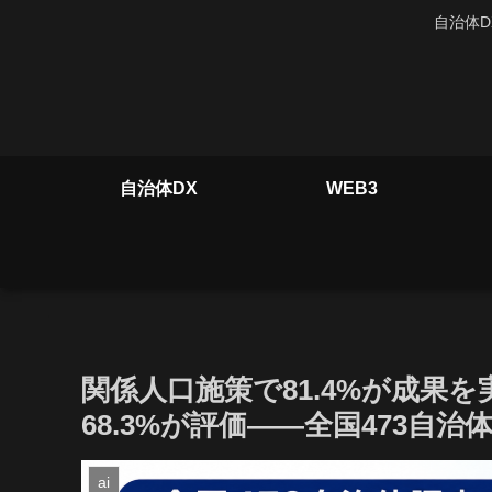
自治体D
自治体DX
WEB3
関係人口施策で81.4%が成果
68.3%が評価――全国473自
ai