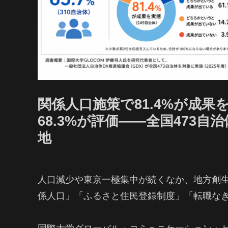
関係人口施策で81.4%が成
68.3%が評価――全国473
地
人口減少や東京一極集中が続くなか、地方創
係人口」「ふるさと住民登録制度」「転職な