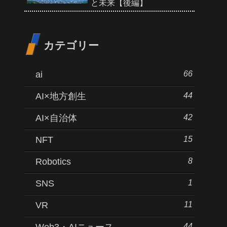
と未来【後編】
カテゴリー
66
ai
44
AI×地方創生
42
AI×自治体
15
NFT
8
Robotics
1
SNS
11
VR
44
Web3・AIニュース