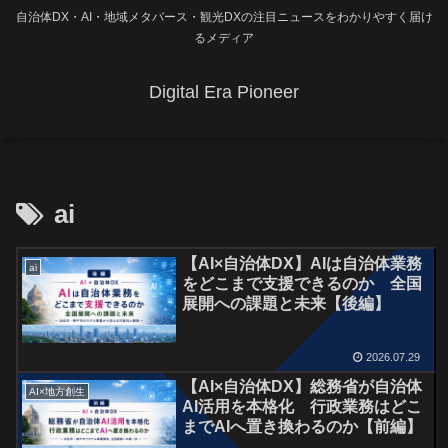
自治体DX・AI・地域メタバース・観光DXの注目ニュースをわかりやすく届け
るメディア
Digital Era Pioneer
ai
【AI×自治体DX】AIは自治体業務
ai
をどこまで支援できるのか 全国
展開への課題と未来【後編】
2026.07.29
【AI×自治体DX】総務省が自治体
AI×地方創生
AI活用を本格化 行政業務はどこ
までAIへ置き換わるのか【前編】