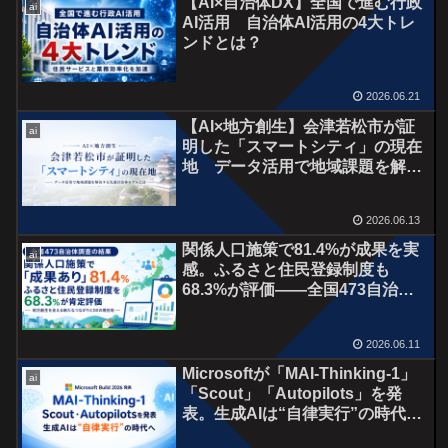
【AI×自治体DX】全国で進む行政
ai
AI活用 自治体AI活用の4大トレ
ンドとは？
2026.06.21
【AI×地方創生】会津若松市が証
ai
明した「スマートシティ」の現在
地 データ活用で地域課題を解決
する先進自治体モデルとは
2026.06.13
関係人口施策で81.4%が成果を実
ai
感。ふるさと住民登録制度も
68.3%が評価――全国473自治体
調査から見える地方創生の現在地
2026.06.11
Microsoftが「MAI-Thinking-1」
ai
「Scout」「Autopilots」を発
表。生成AIは“自律実行”の時代
へ オフィス３６５との親和性は