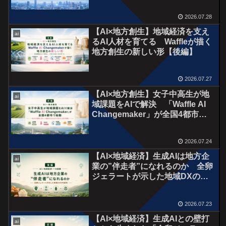
2026.07.28
【AI×地方創生】地域経済を支え
ai
るAI人材を育てる Waffleが描く
地方創生の新しい形【後編】
2026.07.27
【AI×地方創生】女子中高生が地
ai
域課題をAIで解決 「Waffle AI
Changemaker」が全国4都市で
始動【前編】
2026.07.24
【AI×地域経済】生成AIは地方企
ai
業の”伴走者”になれるのか 全卵
ジェラートが示した地域DXの可
能性【後編】
2026.07.23
【AI×地域経済】生成AIとの壁打
ai