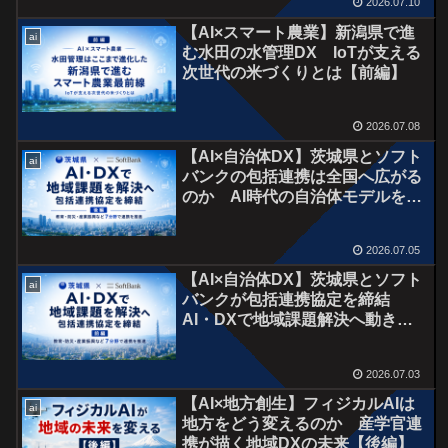
2026.07.10
【AI×スマート農業】新潟県で進
ai
む水田の水管理DX IoTが支える
次世代の米づくりとは【前編】
2026.07.08
【AI×自治体DX】茨城県とソフト
ai
バンクの包括連携は全国へ広がる
のか AI時代の自治体モデルを読
み解く【後編】
2026.07.05
【AI×自治体DX】茨城県とソフト
ai
バンクが包括連携協定を締結
AI・DXで地域課題解決へ動き出
す【前編】
2026.07.03
【AI×地方創生】フィジカルAIは
ai
地方をどう変えるのか 産学官連
携が描く地域DXの未来【後編】