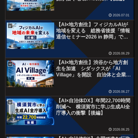
2026.07.01
【AI×地方創生】フィジカルAIが
ai
地域を変える 総務省後援「情報
通信セミナー2026 in 静岡」で見
えた次世代地方創生【前編】
2026.06.29
【AI×地方創生】渋谷から地方創
ai
生を加速 シダックスが「AI
Village」を開設 自治体と企業を
つなぐ新たな共創拠点とは【前
編】
2026.06.27
【AI×自治体DX】年間22,700時間
ai
削減へ 横須賀市に学ぶ生成AI全
庁導入の衝撃【後編】
2026.06.25