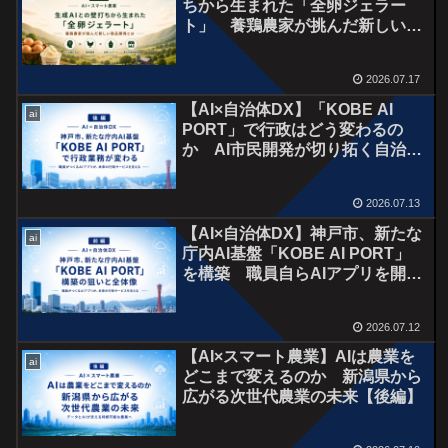
ちから生まれた「全卵ジェラー
ト」 養鶏農家が挑んだ新しい商
品開発とは【前編】
2026.07.17
【AI×自治体DX】「KOBE AI
ai
PORT」で行政はどう変わるの
か AI市民開発が切り拓く自治体
DXの未来【後編】
2026.07.13
【AI×自治体DX】神戸市、新たな
ai
庁内AI基盤「KOBE AI PORT」
を構築 職員自らAIアプリを開発
する時代へ【前編】
2026.07.12
【AI×スマート農業】AIは農業を
ai
どこまで変えるのか 新潟県から
広がる次世代農業の未来【後編】