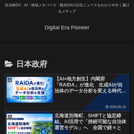
自治体DX・AI・地域メタバース・観光DXの注目ニュースをわかりやすく届け
るメディア
Digital Era Pioneer
日本政府
【AI×地方創生】内閣府
ai
「RAIDA」が進化 生成AIが自
治体のデータ分析を変える時代
へ
2026.06.18
北海道別海町、SHIFTと協定締
ai
結。AI活用で「持続可能な自治体
運営モデル」へ 全国で続々と