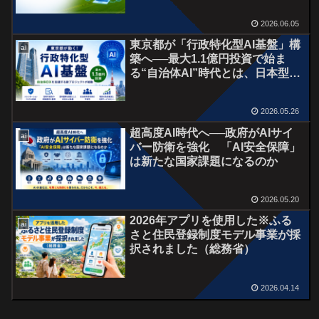
2026.06.05
東京都が「行政特化型AI基盤」構
ai
築へ──最大1.1億円投資で始ま
る“自治体AI”時代とは、日本型行
政AIへ
2026.05.26
超高度AI時代へ──政府がAIサイ
ai
バー防衛を強化 「AI安全保障」
は新たな国家課題になるのか
2026.05.20
2026年アプリを使用した※ふる
ai
さと住民登録制度モデル事業が採
択されました（総務省）
2026.04.14