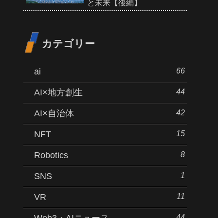
と未来【後編】
カテゴリー
66
ai
44
AI×地方創生
42
AI×自治体
15
NFT
8
Robotics
1
SNS
11
VR
44
Web3・AIニュース