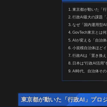
東京都が動いた「行
行政AI最大の課題
なぜ「国内運用型A
GovTech東京とは
AIが変える「自治
小規模自治体ほどイ
行政AIは「置き換
日本は“行政AI活用
AI時代、自治体そ
東京都が動いた「行政AI」プロ