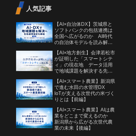
人気記事
【AI×自治体DX】茨城県と
ソフトバンクの包括連携は
全国へ広がるのか AI時代
の自治体モデルを読み解く
【後編】
【AI×地方創生】会津若松市
が証明した「スマートシテ
ィ」の現在地 データ活用
で地域課題を解決する先進
自治体モデルとは
【AI×スマート農業】新潟県
で進む水田の水管理DX
IoTが支える次世代の米づく
りとは【前編】
【AI×スマート農業】AIは農
業をどこまで変えるのか
新潟県から広がる次世代農
業の未来【後編】