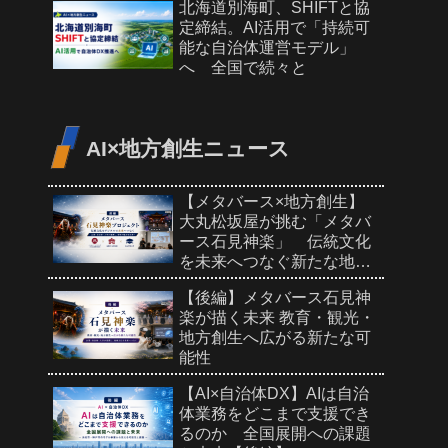
北海道別海町、SHIFTと協
定締結。AI活用で「持続可
能な自治体運営モデル」
へ 全国で続々と
AI×地方創生ニュース
【メタバース×地方創生】
大丸松坂屋が挑む「メタバ
ース石見神楽」 伝統文化
を未来へつなぐ新たな地域
PR【前編】
【後編】メタバース石見神
楽が描く未来 教育・観光・
地方創生へ広がる新たな可
能性
【AI×自治体DX】AIは自治
体業務をどこまで支援でき
るのか 全国展開への課題