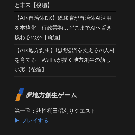
と未来【後編】
【AI×自治体DX】総務省が自治体AI活用
を本格化 行政業務はどこまでAIへ置き
換わるのか【前編】
【AI×地方創生】地域経済を支えるAI人材
を育てる Waffleが描く地方創生の新し
い形【後編】
🌾地方創生ゲーム
第一弾：姨捨棚田稲刈りクエスト
▶ プレイする