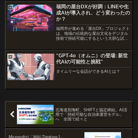
Node」。生成AI時代が加...
福岡の屋台DXが好調：LINEや生
ai
成AIが導入され、どう変わったの
か？
福岡市が進める「屋台DX」プロジェクト
は、地域の伝統的な屋台文化をデジタル
技術で持続可能にするという大胆な試み
です。福岡の屋台は、地元民だけでな
く、日本全国や世界中から訪れる観光客
にとっても大きな魅力。しかし、店主の
“GPT-4o（オムニ）の登場: 新世
ai
高齢化や時代の変化ととも...
代AIの可能性と挑戦”
タイムリーな会話ができるAIとは？
北海道別海町、SHIFTと協定締結。AI活
用で「持続可能な自治体運営モデル」
へ 全国で続々と
Microsoftが「MAI-Thinking-1」