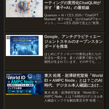
ーティングの実用化ChatQLMが
示す「量子×AI」の最前線
Quantum × AI / CES 2026 / “ChatGPT
Moment” 量子×AIは「次のChatGPTモー
メント」へ──CES 2026で見えた“実用フ
ェーズ”の最先端 日本語（約3000字）＋
English｜量子コンピュ...
Google、アンチグラビティエー
ai
ジェントスキルのオープンスタン
ダードを推進
はじめにテクノロジーの進化は私たちの
生活を一変させ、多くの業界で新たな可
能性が生まれています。その中でも、
AI（人工知能）は特に注目されていま
す。Googleの最新の取り組みとして、ア
ンチグラビティエージェントスキルのオ
東大 松尾・岩澤研究室発「World
ai
ープンスタンダードの...
ID × AMPC Node」とは？このAI
時代、デジタル本人確認における
インフラを解説。
東大 松尾・岩澤研究室発「World ID ×
AMPC Node」とは？AI時代のデジタル本
人確認インフラを解説東京大学 松尾・岩
澤研究室発のプロジェクトとして注目を
集めている「World ID × AMPC