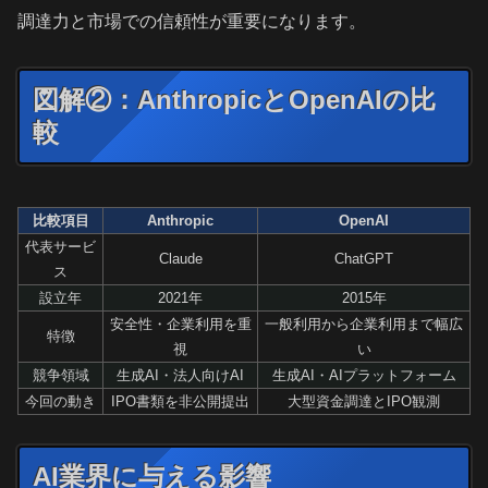
調達力と市場での信頼性が重要になります。
図解②：AnthropicとOpenAIの比
較
比較項目
Anthropic
OpenAI
代表サービ
Claude
ChatGPT
ス
設立年
2021年
2015年
安全性・企業利用を重
一般利用から企業利用まで幅広
特徴
視
い
競争領域
生成AI・法人向けAI
生成AI・AIプラットフォーム
今回の動き
IPO書類を非公開提出
大型資金調達とIPO観測
AI業界に与える影響