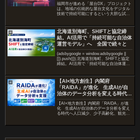
福岡市が進める「屋台DX」プロジェクト
は、地域の伝統的な屋台文化をデジタル
技術で持続可能にするという大胆な試み
です。福岡の屋台は、地元民だけでな
く、日本全国や世界中から訪れる観光客
にとっても大きな魅力。しかし、店主の
北海道別海町、SHIFTと協定締
ai
高齢化や時代の変化ととも...
結。AI活用で「持続可能な自治体
運営モデル」へ 全国で続々と
(adsbygoogle = window.adsbygoogle ||
[]).push({});北海道別海町、SHIFTと協定
締結。AI活用で「持続可能な自治体運営
モデル」へ北海道東部に位置する別海町
が、人口減少時代における自治体運営
の...
【AI×地方創生】内閣府
ai
「RAIDA」が進化 生成AIが自
治体のデータ分析を変える時代
へ
【AI×地方創生】内閣府「RAIDA」が進
化 生成AIが自治体のデータ分析を変え
る時代へ人口減少、少子高齢化、観光客
の減少、地域経済の縮小――。全国の自
治体が抱える課題は年々複雑化していま
す。こうした中、内閣府が推進する地方
創生データ分析評...