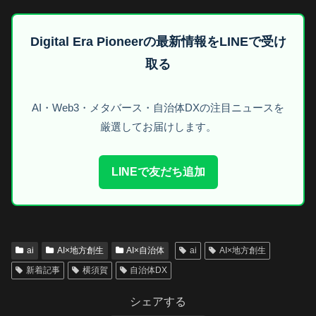
Digital Era Pioneerの最新情報をLINEで受け
取る
AI・Web3・メタバース・自治体DXの注目ニュースを
厳選してお届けします。
LINEで友だち追加
ai
AI×地方創生
AI×自治体
ai
AI×地方創生
新着記事
横須賀
自治体DX
シェアする