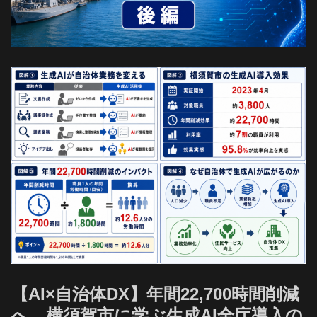
【AI×自治体DX】年間22,700時間削減
へ 横須賀市に学ぶ生成AI全庁導入の