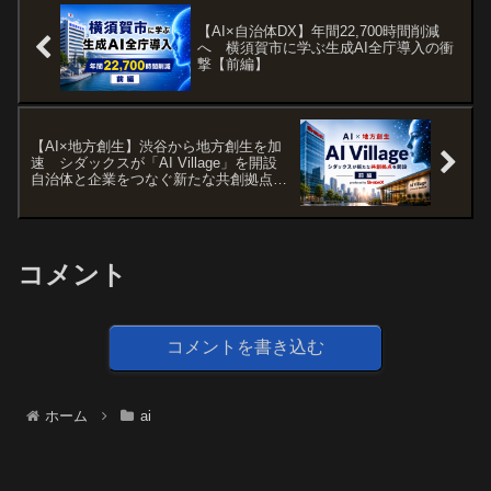
【AI×自治体DX】年間22,700時間削減
へ 横須賀市に学ぶ生成AI全庁導入の衝
撃【前編】
【AI×地方創生】渋谷から地方創生を加
速 シダックスが「AI Village」を開設
自治体と企業をつなぐ新たな共創拠点と
は【前編】
コメント
コメントを書き込む
ホーム
ai