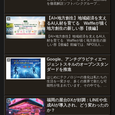
を徹底解説ソフトバンクグループ
（SBG）が、AI・ロボティクス・データ
センター関連事業を統合する新会社
「Roze（ローズ）」を米国で設立し、将
【AI×地方創生】地域経済を支え
ai
来的なIPO（新規株...
るAI人材を育てる Waffleが描く
地方創生の新しい形【後編】
【AI×地方創生】地域経済を支えるAI人
材を育てる Waffleが描く地方創生の新
しい形【後編】前編では、NPO法人
Waffleが全国4都市で開始する「Waffle AI
Changemaker」が、女子・ノンバイナリ
ーの中高生を対象に、A...
Google、アンチグラビティエー
ai
ジェントスキルのオープンスタン
ダードを推進
はじめにテクノロジーの進化は私たちの
生活を一変させ、多くの業界で新たな可
能性が生まれています。その中でも、
AI（人工知能）は特に注目されていま
す。Googleの最新の取り組みとして、ア
ンチグラビティエージェントスキルのオ
福岡の屋台DXが好調：LINEや生
ai
ープンスタンダードの...
成AIが導入され、どう変わったの
か？