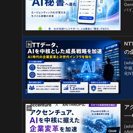
Ge
バイ
N
ai
の
(ads
中核
化N
アク
ai
─
(ads
×A