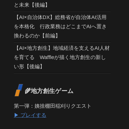
と未来【後編】
【AI×自治体DX】総務省が自治体AI活用
を本格化 行政業務はどこまでAIへ置き
換わるのか【前編】
【AI×地方創生】地域経済を支えるAI人材
を育てる Waffleが描く地方創生の新し
い形【後編】
🌾地方創生ゲーム
第一弾：姨捨棚田稲刈りクエスト
▶ プレイする