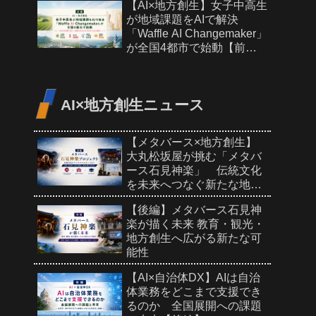
【AI×地方創生】女子中高生
が地域課題をAIで解決
「Waffle AI Changemaker」
が全国4都市で始動【前
編】
AI×地方創生ニュース
【メタバース×地方創生】
大丸松坂屋が挑む「メタバ
ース石見神楽」 伝統文化
を未来へつなぐ新たな地域
PR【前編】
【後編】メタバース石見神
楽が描く未来 教育・観光・
地方創生へ広がる新たな可
能性
【AI×自治体DX】AIは自治
体業務をどこまで支援でき
るのか 全国展開への課題