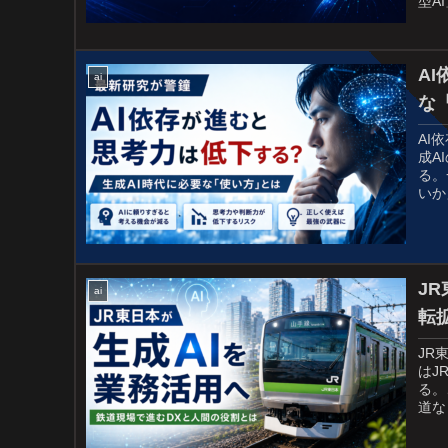
型A
A
ai
な
AI
成A
る。
いか
J
ai
転
JR
はJ
る。
道な