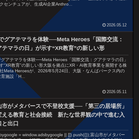
クセンチュアが、生成AI企業Anthro...
2026.05.12
でグアテマラを体験──Meta Heroes「国際交流：
アテマラの日」が示す“XR教育”の新しい形
でグアテマラを体験──Meta Heroes「国際交流：グアテマラの日」
す“XR教育”の新しい形大阪を拠点にXR・AI教育事業を展開する株
社Meta Heroesが、2026年5月24日、大阪・なんばパークス内の
教育施設「H...
2026.05.11
山市がメタバースで不登校支援──「第三の居場所」
変える教育と社会接続 新たな世界観の中で進む入
口と出口
sbygoogle = window.adsbygoogle || []).push({});富山市がメタバー