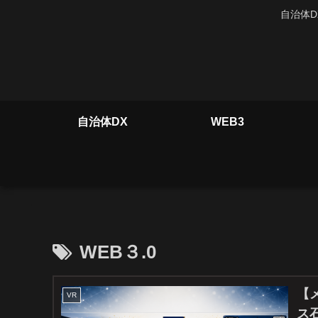
自治体D
自治体DX
WEB3
WEB３.0
【
VR
ス