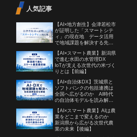
人気記事
【AI×地方創生】会津若松市
が証明した「スマートシテ
ィ」の現在地 データ活用
で地域課題を解決する先進
自治体モデルとは
【AI×スマート農業】新潟県
で進む水田の水管理DX
IoTが支える次世代の米づく
りとは【前編】
【AI×自治体DX】茨城県と
ソフトバンクの包括連携は
全国へ広がるのか AI時代
の自治体モデルを読み解く
【後編】
【AI×スマート農業】AIは農
業をどこまで変えるのか
新潟県から広がる次世代農
業の未来【後編】