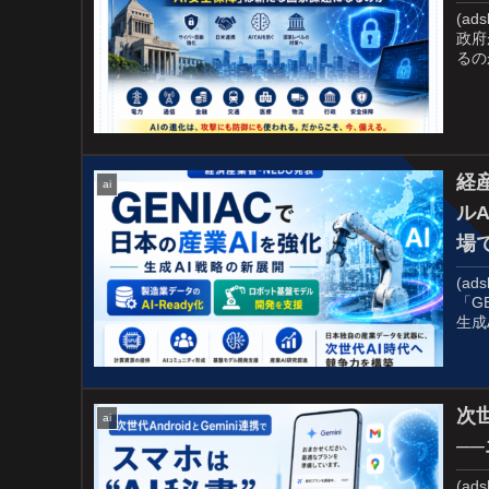
(ads
政府
るの
経
ai
ル
場
(ads
「G
生成
次世
ai
─
(ads