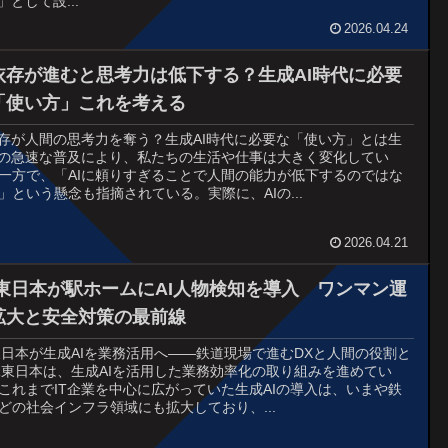
I」として設...
2026.04.24
I依存が進むと思考力は低下する？生成AI時代に必要
「使い方」これを考える
依存が人間の思考力を奪う？生成AI時代に必要な「使い方」とは生
Iの急速な普及により、私たちの生活や仕事は大きく変化してい
一方で、「AIに頼りすぎることで人間の能力が低下するのではな
」という懸念も指摘されている。実際に、AIの...
2026.04.21
R東日本が駅ホームにAI人物検知を導入 ワンマン運
拡大と安全対策の最前線
東日本が生成AIを業務活用へ――鉄道現場で進むDXと人間の役割と
R東日本は、生成AIを活用した業務効率化の取り組みを進めてい
これまでIT企業を中心に広がっていた生成AIの導入は、いまや鉄
どの社会インフラ領域にも拡大しており、...