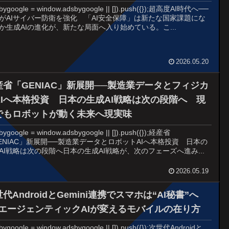
bygoogle = window.adsbygoogle || []).push({});超高度AI時代へ──
がAIサイバー防衛を強化 「AI安全保障」は新たな国家課題にな
か生成AIの進化が、新たな局面へ入り始めている。こ...
2026.05.20
産省「GENIAC」新展開──製造業データとフィジカ
AIへ本格投資 日本の生成AI戦略は次の段階へ 現
でもロボットが動く未来へ現実味
bygoogle = window.adsbygoogle || []).push({});経産省
ENIAC」新展開──製造業データとロボットAIへ本格投資 日本の
AI戦略は次の段階へ日本の生成AI戦略が、次のフェーズへ進み...
2026.05.19
代AndroidとGemini連携でスマホは“AI秘書”へ
─エージェンティックAIが変えるモバイルの在り方
bygoogle = window.adsbygoogle || []).push({});次世代Androidと