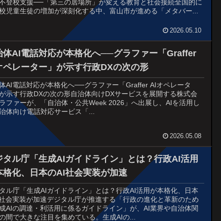
不登校支援──「第三の居場所」が変える教育と社会接続全国的に
校児童生徒の増加が深刻化する中、富山市が進める「メタバー...
2026.05.10
体AI電話対応が本格化へ──グラファー「Graffer
Iオペレーター」が示す行政DXの次の形
体AI電話対応が本格化へ──グラファー「Graffer AIオペレータ
が示す行政DXの次の形自治体向けDXサービスを展開する株式会
ラファーが、「自治体・公共Week 2026」へ出展し、AIを活用し
治体向け電話対応サービス「...
2026.05.08
ジタル庁「生成AIガイドライン」とは？行政AI活用
本格化、日本のAI社会実装が加速
タル庁「生成AIガイドライン」とは？行政AI活用が本格化、日本
I社会実装が加速デジタル庁が推進する「行政の進化と革新のため
成AIの調達・利活用に係るガイドライン」が、AI業界や自治体関
の間で大きな注目を集めている。生成AIの...