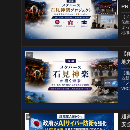
P
【メ
伝統
よっ
地域
【
VR
地
【後
る新
「メ
VR
超
ai
安