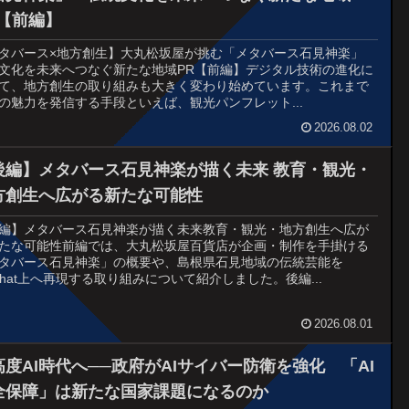
R【前編】
タバース×地方創生】大丸松坂屋が挑む「メタバース石見神楽」
文化を未来へつなぐ新たな地域PR【前編】デジタル技術の進化に
て、地方創生の取り組みも大きく変わり始めています。これまで
の魅力を発信する手段といえば、観光パンフレット...
2026.08.02
後編】メタバース石見神楽が描く未来 教育・観光・
方創生へ広がる新たな可能性
編】メタバース石見神楽が描く未来教育・観光・地方創生へ広が
たな可能性前編では、大丸松坂屋百貨店が企画・制作を手掛ける
タバース石見神楽」の概要や、島根県石見地域の伝統芸能を
Chat上へ再現する取り組みについて紹介しました。後編...
2026.08.01
高度AI時代へ──政府がAIサイバー防衛を強化 「AI
全保障」は新たな国家課題になるのか