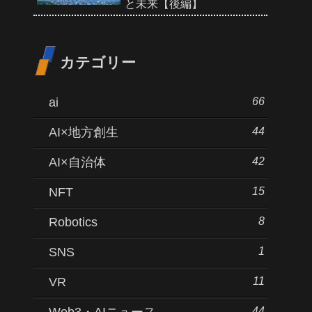
と未来【後編】
カテゴリー
66
ai
44
AI×地方創生
42
AI×自治体
15
NFT
8
Robotics
1
SNS
11
VR
44
Web3・AIニュース