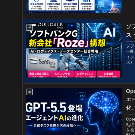
ソ
ai
ス
ソフ
ー統
ィク
ズ）
Op
ai
エ
化
Op
処理
を発