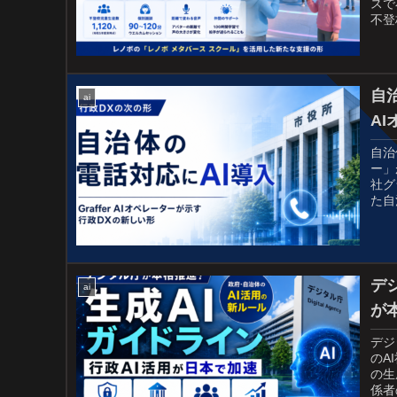
スで
不登
自治
ai
A
自治
ー」
社グ
た自
デ
ai
が
デジ
のA
の生
係者