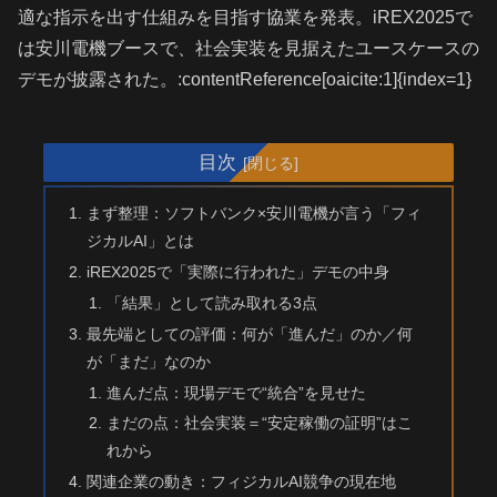
適な指示を出す仕組みを目指す協業を発表。iREX2025で
は安川電機ブースで、社会実装を見据えたユースケースの
デモが披露された。:contentReference[oaicite:1]{index=1}
目次
まず整理：ソフトバンク×安川電機が言う「フィ
ジカルAI」とは
iREX2025で「実際に行われた」デモの中身
「結果」として読み取れる3点
最先端としての評価：何が「進んだ」のか／何
が「まだ」なのか
進んだ点：現場デモで“統合”を見せた
まだの点：社会実装＝“安定稼働の証明”はこ
れから
関連企業の動き：フィジカルAI競争の現在地