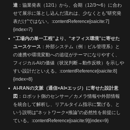
達
：協業発表（12/1）から、会期（12/3〜6）に合わ
せて展示に落とし込んだ流れは、少なくとも“研究発
表だけ”ではない。:contentReference[oaicite:7]
{index=7}
“工場内の単一工程”より、“オフィス環境”に寄せた
ユースケース
：外部システム（例：ビル管理系）と
の連携や環境変動への追従がテーマになりやすく、
フィジカルAIの価値（状況判断→動作反映）を示しや
すい設計だといえる。:contentReference[oaicite:8]
{index=8}
AI-RANの文脈（通信×AI×エッジ）に寄せた設計意
図
：ロボット側のセンサー／カメラ情報や外部情報
を統合して解析し、リアルタイム指示に繋げる、と
いう説明は“ネットワーク×推論”の必然性を前提にし
ている。:contentReference[oaicite:9]{index=9}