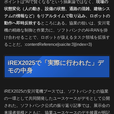
ポイントは“AIで賢くなる”という抽象論ではなく、
現場の
状態変化（人の動き、設備の状態、通路の混雑、建物シス
テムの情報など）をリアルタイムで取り込み、ロボットの
動作へ即時反映する
ところにある。協業の狙いは、安川電
機の精緻な制御と作業力に、ソフトバンクのAI-RANを掛
け合わせることで、ロボットが扱えるタスク領域を拡張す
ることだ。:contentReference[oaicite:3]{index=3}
iREX2025で「実際に行われた」デ
モの中身
iREX2025の安川電機ブースでは、ソフトバンクとの協業
の一環として共同開発したユースケースがデモとして公開
された。ソフトバンク公式の振り返り記事では、展示会の
来場者規模とともに、協業ユースケースのデモ披露が明記