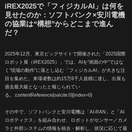
iREX2025で「フィジカルAI」は何を
見せたのか：ソフトバンク×安川電機
の協業は“構想”からどこまで進ん
だ？
2025年12月、東京ビッグサイトで開催された「2025国際
ロボット展（iREX2025）」では、AIを“画面の中”ではな
く“現場の動作”に落とし込む「フィジカルAI」が大きな注
目を集めた。来場者数は約15万6千人規模に達し、出展も
過去最大級となったと報じられてい
る。:contentReference[oaicite:0]{index=0}
その中で、ソフトバンクと安川電機は「AI-RAN」と「AI
ロボティクス」を組み合わせ、ロボットがセンサー／カメ
ラと外部システムの情報を統合・解析し、状況に応じて最