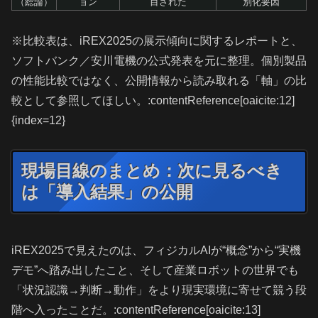
（総論）
ョン
目された
別化要因
※比較表は、iREX2025の展示傾向に関するレポートと、
ソフトバンク／安川電機の公式発表を元に整理。個別製品
の性能比較ではなく、公開情報から読み取れる「軸」の比
較として参照してほしい。:contentReference[oaicite:12]
{index=12}
現場目線のまとめ：次に見るべき
は「導入結果」の公開
iREX2025で見えたのは、フィジカルAIが“概念”から“実機
デモ”へ踏み出したこと、そして産業ロボットの世界でも
「状況認識→判断→動作」をより現実環境に寄せて競う段
階へ入ったことだ。:contentReference[oaicite:13]