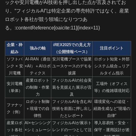
ックや安川電機がAI技術を押し出した点が言及されてお
り、“フィジカルAI”は特定企業の専売特許ではなく、産業
ロボット各社が競う領域になりつつあ
る。:contentReference[oaicite:11]{index=11}
企業・枠
iREX2025での見え方
強みの軸
注目ポイント
組み
（公開情報ベース）
ソフトバ
AI-RAN（通信
安川電機ブースで協業
ロボット知覚＋外部
ンク × 安
×AI）＋AIロボ
ユースケースのデモを
システム統合→リア
川電機
ティクス
披露
ルタイム指示
産業ロボット
フィジカルAIの社会実
安川電機
工場外（オフィス
の制御・作業
装を見据えた展示が言
（単体）
等）の複雑環境対応
力
及
ロボット制御
フィジカルAIを含むAI
環境変化への追従・
ファナッ
＋現場での自
技術を前面に押し出し
経路生成など“現場の
ク（例）
律性
たとレポート
自律”
産業ロボ
AI×センシング
フィジカルAIが展示ト
導入容易性・安全・
ット各社
×シミュレーシ
レンドの一つとして注
保守・運用設計が差