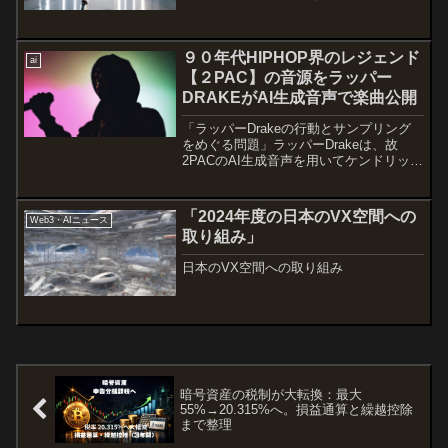
術が進化することで、さらに多くの分野
で革新が期待されます。さらなる適用領
域ヘルスケアフィジカルAIは、医療分野
９０年代HIPHOP界のレジェンド
でも重要な役割を果た...
ai
【２PAC】の音源をラッパー
DRAKEがAI生成音声で楽曲公開
「ラッパーDrakeの行動とサンプリング
をめぐる問題」ラッパーDrakeは、故
2PACのAI生成音声を用いてケンドリッ
ク・ラマーへのディス曲を公開しまし
た。1996年に亡くなったラッパー2PAC
の声をAI生成して使用したこの行動に対
「2024年度の日本のVX空間への
Web3・AIニュース
し、2P...
取り組み」
日本のVX空間への取り組み
暗号資産の税制が大転換：最大
55%→20.315%へ。損益通算と繰越控除
まで整理