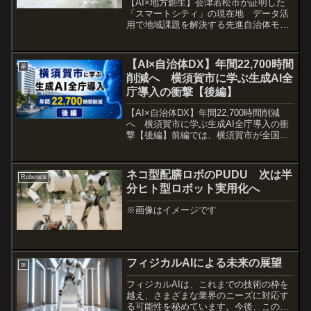
【AI×地方創生】会津若松市が証明した
「スマートシティ」の現在地 データ活
用で地域課題を解決する先進自治体モデ
ルとは人口減少、高齢化、人材不足
――。全国の自治体が共通して抱える課
題に対し、10年以上前からデジタル技術
【AI×自治体DX】年間22,700時間
ai
を活用した地域改革へ挑戦...
削減へ 横須賀市に学ぶ生成AI全
庁導入の衝撃【後編】
【AI×自治体DX】年間22,700時間削減
へ 横須賀市に学ぶ生成AI全庁導入の衝
撃【後編】前編では、横須賀市が全国に
先駆けてChatGPTの全庁実証を行い、年
間22,700時間の業務削減効果が見込まれ
たことを紹介しました。後編では、実際
ネコ型配膳ロボのPUDU 次は半
Robotics
に...
分ヒト型ロボット実用化へ
※画像はイメージです
フィジカルAIによる未来の展望
ai
フィジカルAIは、これまでの技術の枠を
越え、さまざまな業界のニーズに対応す
る可能性を秘めています。今後、この技