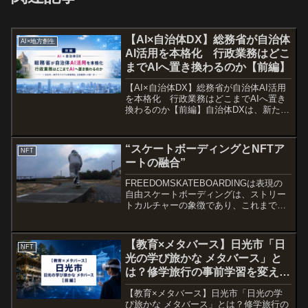
【AI×自治体DX】総務省が自治体
AI×地方創生
AI活用を本格化 行政業務はどこ
までAIへ置き換わるのか【前編】
【AI×自治体DX】総務省が自治体AI活用
を本格化 行政業務はどこまでAIへ置き
換わるのか【前編】自治体DXは、新たな
段階へと進もうとしています。総務省
は、全国の自治体でAIを活用できる業務
を洗い出し、本格的な導入に向けた検討
“スケートボーディングとNFTア
NFT
を開始しました...
ートの融合”
FREEDOMSKATEBOARDINGは表現の
自由スケートボーディングは、ストリー
トカルチャーの象徴であり、これまでに
数多くのアーティストを育んできた革新
的なフィールドです。今年、オリンピッ
クイヤーである2024年には、その熱はさ
【教育×メタバース】日光市「日
NFT
らに高ま...
光の学び旅かな メタバース」と
は？修学旅行の事前学習を変える
デジタル教材【前編】
【教育×メタバース】日光市「日光の学
び旅かな メタバース」とは？修学旅行の