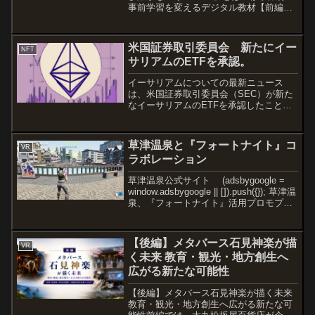
事前学習を変えるデジタル教材【前編】
修学旅行や教育旅行は、児童・生徒が地
域の歴史や文化、自然環境を実際に体験
できる貴重な学習機会です。一方で、限
米国証券取引委員会 新たにイー
NFT
られた旅行日程の中で学...
サリアムのETFを承認。
イーサリアムについての最新ニュース
は、米国証券取引委員会（SEC）が新た
なイーサリアムのETFを承認したことで
す。現在イーサリアムの価格は上昇せ
ず、鈍い反応を示していますが原因と傾
向をまとめてありますETFとはETFと
草津温泉と『フォートナイト』コ
VR
は、Exchange ...
ラボレーション
草津温泉公式サイト (adsbygoogle =
window.adsbygoogle || []).push({}); 草津温
泉、『フォートナイト』活用プロモプロ
ジェクトを始動 メタバースから国内外
観光客を誘引草津温泉観光協会とtens...
【後編】メタバース石見神楽が描
VR
く未来 教育・観光・地方創生へ
広がる新たな可能性
【後編】メタバース石見神楽が描く未来
教育・観光・地方創生へ広がる新たな可