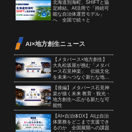
北海道別海町、SHIFTと協
定締結。AI活用で「持続可
能な自治体運営モデル」
へ 全国で続々と
AI×地方創生ニュース
【メタバース×地方創生】
大丸松坂屋が挑む「メタバ
ース石見神楽」 伝統文化
を未来へつなぐ新たな地域
PR【前編】
【後編】メタバース石見神
楽が描く未来 教育・観光・
地方創生へ広がる新たな可
能性
【AI×自治体DX】AIは自治
体業務をどこまで支援でき
るのか 全国展開への課題