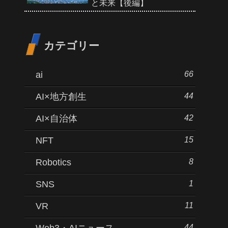
と未来【後編】
カテゴリー
66
ai
44
AI×地方創生
42
AI×自治体
15
NFT
8
Robotics
1
SNS
11
VR
44
Web3・AIニュース