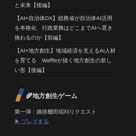
と未来【後編】
【AI×自治体DX】総務省が自治体AI活用
を本格化 行政業務はどこまでAIへ置き
換わるのか【前編】
【AI×地方創生】地域経済を支えるAI人材
を育てる Waffleが描く地方創生の新し
い形【後編】
🌾地方創生ゲーム
第一弾：姨捨棚田稲刈りクエスト
▶ プレイする