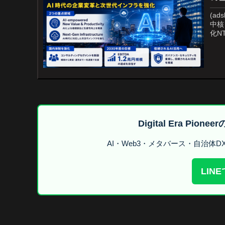
(ads
中核
化N
Digital Era Pi
AI・Web3・メタバース・自治体
LIN