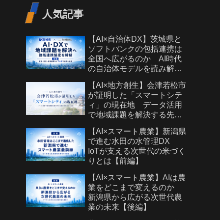
人気記事
【AI×自治体DX】茨城県と
ソフトバンクの包括連携は
全国へ広がるのか AI時代
の自治体モデルを読み解く
【後編】
【AI×地方創生】会津若松市
が証明した「スマートシテ
ィ」の現在地 データ活用
で地域課題を解決する先進
自治体モデルとは
【AI×スマート農業】新潟県
で進む水田の水管理DX
IoTが支える次世代の米づく
りとは【前編】
【AI×スマート農業】AIは農
業をどこまで変えるのか
新潟県から広がる次世代農
業の未来【後編】