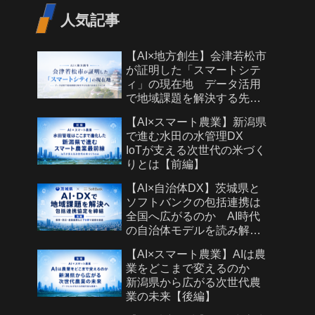
人気記事
【AI×地方創生】会津若松市
が証明した「スマートシテ
ィ」の現在地 データ活用
で地域課題を解決する先進
自治体モデルとは
【AI×スマート農業】新潟県
で進む水田の水管理DX
IoTが支える次世代の米づく
りとは【前編】
【AI×自治体DX】茨城県と
ソフトバンクの包括連携は
全国へ広がるのか AI時代
の自治体モデルを読み解く
【後編】
【AI×スマート農業】AIは農
業をどこまで変えるのか
新潟県から広がる次世代農
業の未来【後編】