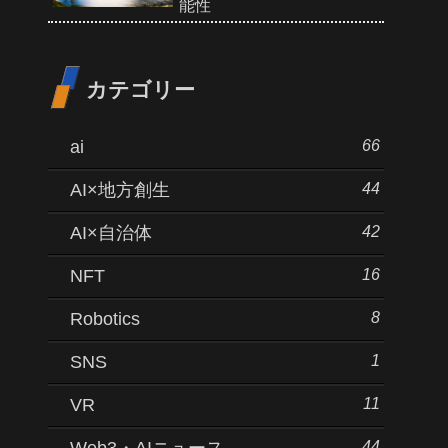
能性
カテゴリー
66
ai
44
AI×地方創生
42
AI×自治体
16
NFT
8
Robotics
1
SNS
11
VR
44
Web3・AIニュース