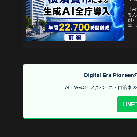
【A
導入
例と
年、
Digital Era Pi
AI・Web3・メタバース・自治体
LIN