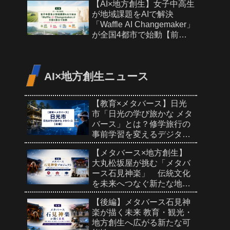
【AI×地方創生】女子中高生
が地域課題をAIで解決
「Waffle AI Changemaker」
が全国4都市で始動【前
編】
AI×地方創生ニュース
【教育×メタバース】日光
市「日光の学び旅かな メタ
バース」とは？修学旅行の
事前学習を変えるデジタル
教材【前編】
【メタバース×地方創生】
大丸松坂屋が挑む「メタバ
ース石見神楽」 伝統文化
を未来へつなぐ新たな地域
PR【前編】
【後編】メタバース石見神
楽が描く未来 教育・観光・
地方創生へ広がる新たな可